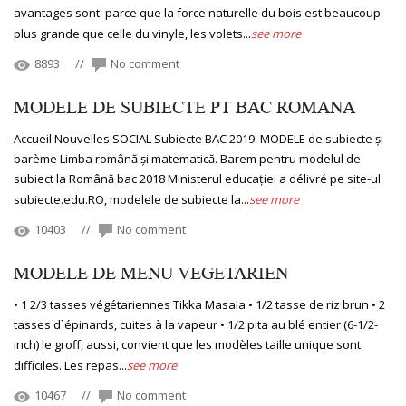
avantages sont: parce que la force naturelle du bois est beaucoup
plus grande que celle du vinyle, les volets...
see more
8893
//
No comment
MODELE DE SUBIECTE PT BAC ROMANA
Accueil Nouvelles SOCIAL Subiecte BAC 2019. MODELE de subiecte și
barème Limba română și matematică. Barem pentru modelul de
subiect la Română bac 2018 Ministerul educației a délivré pe site-ul
subiecte.edu.RO, modelele de subiecte la...
see more
10403
//
No comment
MODELE DE MENU VEGETARIEN
• 1 2/3 tasses végétariennes Tikka Masala • 1/2 tasse de riz brun • 2
tasses d`épinards, cuites à la vapeur • 1/2 pita au blé entier (6-1/2-
inch) le groff, aussi, convient que les modèles taille unique sont
difficiles. Les repas...
see more
10467
//
No comment