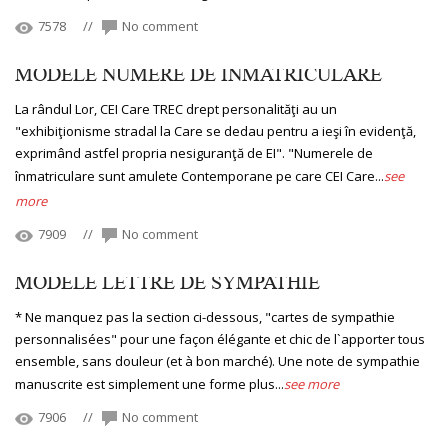
7578
//
No comment
MODELE NUMERE DE INMATRICULARE
La rândul Lor, CEI Care TREC drept personalităţi au un
"exhibiţionisme stradal la Care se dedau pentru a ieşi în evidenţă,
exprimând astfel propria nesiguranţă de EI". "Numerele de
înmatriculare sunt amulete Contemporane pe care CEI Care...
see
more
7909
//
No comment
MODELE LETTRE DE SYMPATHIE
* Ne manquez pas la section ci-dessous, "cartes de sympathie
personnalisées" pour une façon élégante et chic de l`apporter tous
ensemble, sans douleur (et à bon marché). Une note de sympathie
manuscrite est simplement une forme plus...
see more
7906
//
No comment